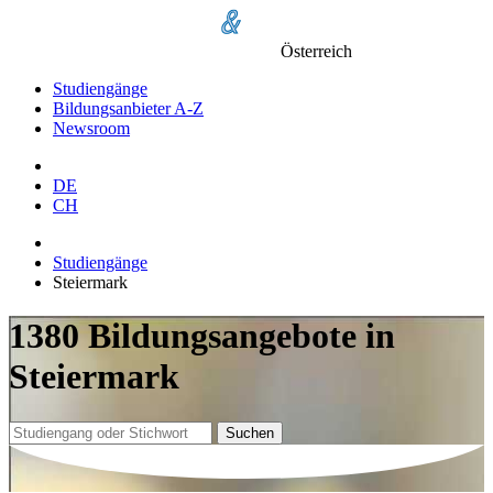
Österreich
Studiengänge
Bildungsanbieter A-Z
Newsroom
DE
CH
Studiengänge
Steiermark
1380 Bildungsangebote in
Steiermark
Suchen