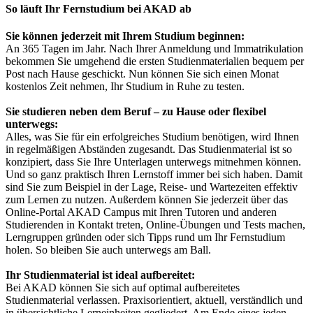
So läuft Ihr Fernstudium bei AKAD ab
Sie können jederzeit mit Ihrem Studium beginnen:
An 365 Tagen im Jahr. Nach Ihrer Anmeldung und Immatrikulation
bekommen Sie umgehend die ersten Studienmaterialien bequem per
Post nach Hause geschickt. Nun können Sie sich einen Monat
kostenlos Zeit nehmen, Ihr Studium in Ruhe zu testen.
Sie studieren neben dem Beruf – zu Hause oder flexibel
unterwegs:
Alles, was Sie für ein erfolgreiches Studium benötigen, wird Ihnen
in regelmäßigen Abständen zugesandt. Das Studienmaterial ist so
konzipiert, dass Sie Ihre Unterlagen unterwegs mitnehmen können.
Und so ganz praktisch Ihren Lernstoff immer bei sich haben. Damit
sind Sie zum Beispiel in der Lage, Reise- und Wartezeiten effektiv
zum Lernen zu nutzen. Außerdem können Sie jederzeit über das
Online-Portal AKAD Campus mit Ihren Tutoren und anderen
Studierenden in Kontakt treten, Online-Übungen und Tests machen,
Lerngruppen gründen oder sich Tipps rund um Ihr Fernstudium
holen. So bleiben Sie auch unterwegs am Ball.
Ihr Studienmaterial ist ideal aufbereitet:
Bei AKAD können Sie sich auf optimal aufbereitetes
Studienmaterial verlassen. Praxisorientiert, aktuell, verständlich und
in übersichtliche Lerneinheiten gegliedert. Am Ende eines jeden