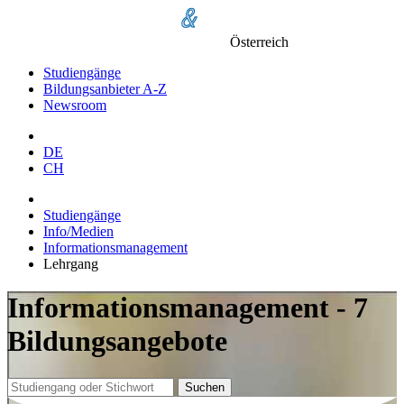
Österreich
Studiengänge
Bildungsanbieter A-Z
Newsroom
DE
CH
Studiengänge
Info/Medien
Informationsmanagement
Lehrgang
Informationsmanagement - 7
Bildungsangebote
Suchen