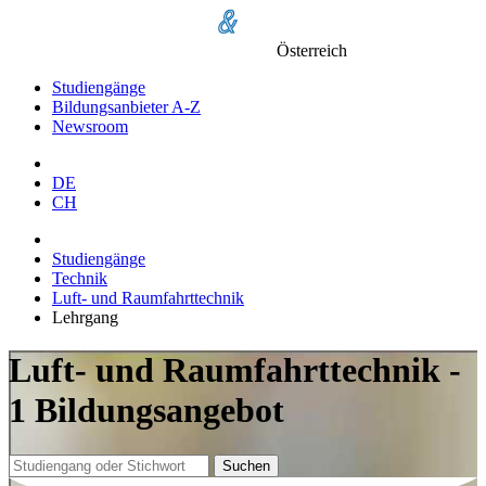
Österreich
Studiengänge
Bildungsanbieter A-Z
Newsroom
DE
CH
Studiengänge
Technik
Luft- und Raumfahrttechnik
Lehrgang
Luft- und Raumfahrttechnik -
1 Bildungsangebot
Suchen