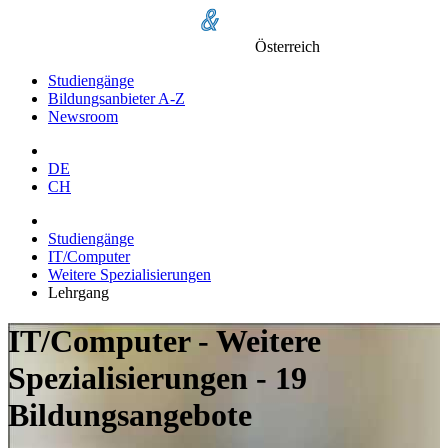
Österreich
Studiengänge
Bildungsanbieter A-Z
Newsroom
DE
CH
Studiengänge
IT/Computer
Weitere Spezialisierungen
Lehrgang
IT/Computer - Weitere
Spezialisierungen - 19
Bildungsangebote