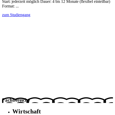
Start: jederzeit möglich Dauer: 4 bis 12 Monate (flexibel einteilbar)
Format: ...
A
zum Studiengang
M
s
z
Fachbereiche
Wirtschaft