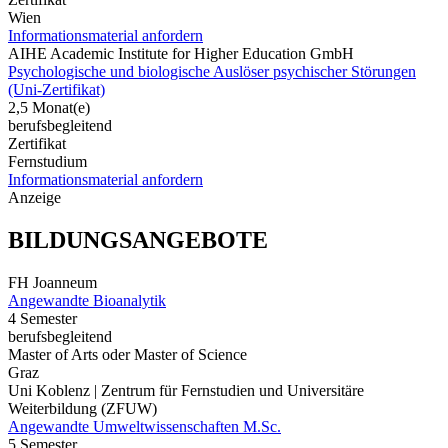
Wien
Informationsmaterial anfordern
AIHE Academic Institute for Higher Education GmbH
Psychologische und biologische Auslöser psychischer Störungen
(Uni-Zertifikat)
2,5 Monat(e)
berufsbegleitend
Zertifikat
Fernstudium
Informationsmaterial anfordern
Anzeige
BILDUNGSANGEBOTE
FH Joanneum
Angewandte Bioanalytik
4 Semester
berufsbegleitend
Master of Arts oder Master of Science
Graz
Uni Koblenz | Zentrum für Fernstudien und Universitäre
Weiterbildung (ZFUW)
Angewandte Umweltwissenschaften M.Sc.
5 Semester