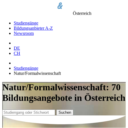
Österreich
Studiengänge
Bildungsanbieter A-Z
Newsroom
DE
CH
Studiengänge
Natur/Formalwissenschaft
Natur/Formalwissenschaft: 70
Bildungsangebote in Österreich
Suchen