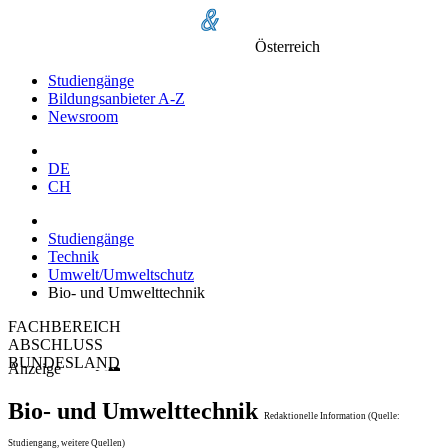
Österreich
Studiengänge
Bildungsanbieter A-Z
Newsroom
DE
CH
Studiengänge
Technik
Umwelt/Umweltschutz
Bio- und Umwelttechnik
FACHBEREICH
ABSCHLUSS
BUNDESLAND
Anzeige
Bio- und Umwelttechnik
Redaktionelle Information (Quelle:
Studiengang, weitere Quellen)