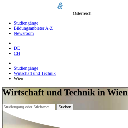
Österreich
Studiengänge
Bildungsanbieter A-Z
Newsroom
DE
CH
Studiengänge
Wirtschaft und Technik
Wien
Wirtschaft und Technik in Wien
Suchen