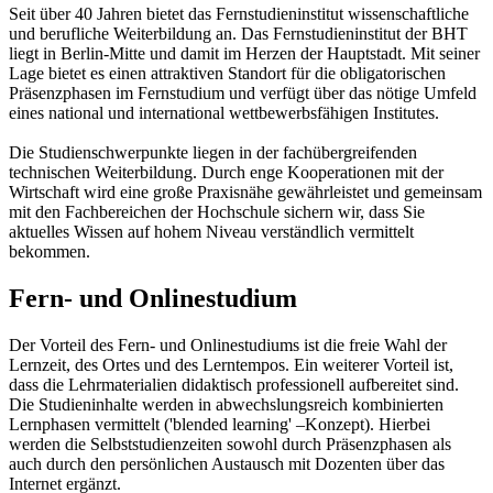
Seit über 40 Jahren bietet das Fernstudieninstitut wissenschaftliche
und berufliche Weiterbildung an. Das Fernstudieninstitut der BHT
liegt in Berlin-Mitte und damit im Herzen der Hauptstadt. Mit seiner
Lage bietet es einen attraktiven Standort für die obligatorischen
Präsenzphasen im Fernstudium und verfügt über das nötige Umfeld
eines national und international wettbewerbsfähigen Institutes.
Die Studienschwerpunkte liegen in der fachübergreifenden
technischen Weiter­bildung. Durch enge Kooperationen mit der
Wirtschaft wird eine große Praxisnähe gewähr­leistet und gemeinsam
mit den Fachbereichen der Hochschule sichern wir, dass Sie
aktuelles Wissen auf hohem Niveau verständlich vermittelt
bekommen.
Fern- und Onlinestudium
Der Vorteil des Fern- und Onlinestudiums ist die freie Wahl der
Lernzeit, des Ortes und des Lern­tempos. Ein weiterer Vorteil ist,
dass die Lehrmaterialien didaktisch professionell aufbereitet sind.
Die Studieninhalte werden in abwechslungsreich kombinierten
Lernphasen vermittelt ('blended learning' –Konzept). Hierbei
werden die Selbststudienzeiten sowohl durch Präsenzphasen als
auch durch den persönlichen Austausch mit Dozenten über das
Internet ergänzt.