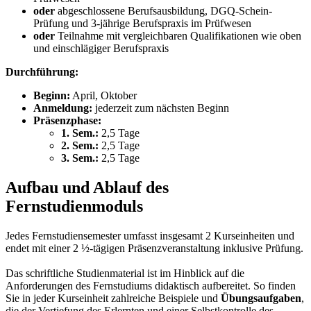
oder
abgeschlossene Berufsausbildung, DGQ-Schein-
Prüfung und 3-jährige Berufspraxis im Prüfwesen
oder
Teilnahme mit vergleichbaren Qualifikationen wie oben
und einschlägiger Berufspraxis
Durchführung:
Beginn:
April, Oktober
Anmeldung:
jederzeit zum nächsten Beginn
Präsenzphase:
1. Sem.:
2,5 Tage
2. Sem.:
2,5 Tage
3. Sem.:
2,5 Tage
Aufbau und Ablauf des
Fernstudienmoduls
Jedes Fernstudiensemester umfasst insgesamt 2 Kurseinheiten und
endet mit einer 2 ½-tägigen Präsenzveranstaltung inklusive Prüfung.
Das schriftliche Studienmaterial ist im Hinblick auf die
Anforderungen des Fernstudiums didaktisch aufbereitet. So finden
Sie in jeder Kurseinheit zahlreiche Beispiele und
Übungsaufgaben
,
die der Vertiefung des Erlernten und einer Selbstkontrolle des