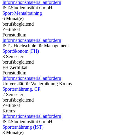
Informationsmaterial anfordern
IST-Studieninstitut GmbH
Sport-Mentaltraining
6 Monat(e)
berufsbegleitend
Zertifikat
Fernstudium
Informationsmaterial anfordern
IST - Hochschule für Management
Sportökonom (FH)
3 Semester
berufsbegleitend
FH Zertifikat
Fernstudium
Informationsmaterial anfordern
Universität für Weiterbildung Krems
Sporternährung, CP
2 Semester
berufsbegleitend
Zertifikat
Krems
Informationsmaterial anfordern
IST-Studieninstitut GmbH
Sporternährung (IST)
3 Monat(e)