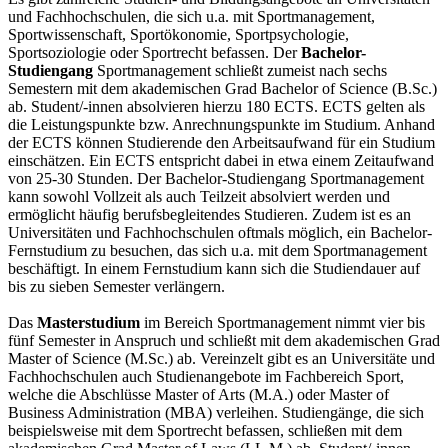
und Fachhochschulen, die sich u.a. mit Sportmanagement,
Sportwissenschaft, Sportökonomie, Sportpsychologie,
Sportsoziologie oder Sportrecht befassen. Der
Bachelor-
Studiengang
Sportmanagement schließt zumeist nach sechs
Semestern mit dem akademischen Grad Bachelor of Science (B.Sc.)
ab. Student/-innen absolvieren hierzu 180 ECTS. ECTS gelten als
die Leistungspunkte bzw. Anrechnungspunkte im Studium. Anhand
der ECTS können Studierende den Arbeitsaufwand für ein Studium
einschätzen. Ein ECTS entspricht dabei in etwa einem Zeitaufwand
von 25-30 Stunden. Der Bachelor-Studiengang Sportmanagement
kann sowohl Vollzeit als auch Teilzeit absolviert werden und
ermöglicht häufig berufsbegleitendes Studieren. Zudem ist es an
Universitäten und Fachhochschulen oftmals möglich, ein Bachelor-
Fernstudium zu besuchen, das sich u.a. mit dem Sportmanagement
beschäftigt. In einem Fernstudium kann sich die Studiendauer auf
bis zu sieben Semester verlängern.
Das
Masterstudium
im Bereich Sportmanagement nimmt vier bis
fünf Semester in Anspruch und schließt mit dem akademischen Grad
Master of Science (M.Sc.) ab. Vereinzelt gibt es an Universitäte und
Fachhochschulen auch Studienangebote im Fachbereich Sport,
welche die Abschlüsse Master of Arts (M.A.) oder Master of
Business Administration (MBA) verleihen. Studiengänge, die sich
beispielsweise mit dem Sportrecht befassen, schließen mit dem