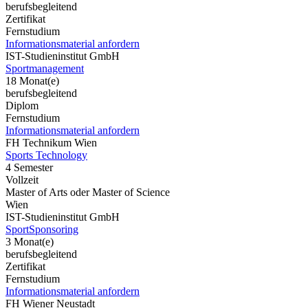
berufsbegleitend
Zertifikat
Fernstudium
Informationsmaterial anfordern
IST-Studieninstitut GmbH
Sportmanagement
18 Monat(e)
berufsbegleitend
Diplom
Fernstudium
Informationsmaterial anfordern
FH Technikum Wien
Sports Technology
4 Semester
Vollzeit
Master of Arts oder Master of Science
Wien
IST-Studieninstitut GmbH
SportSponsoring
3 Monat(e)
berufsbegleitend
Zertifikat
Fernstudium
Informationsmaterial anfordern
FH Wiener Neustadt