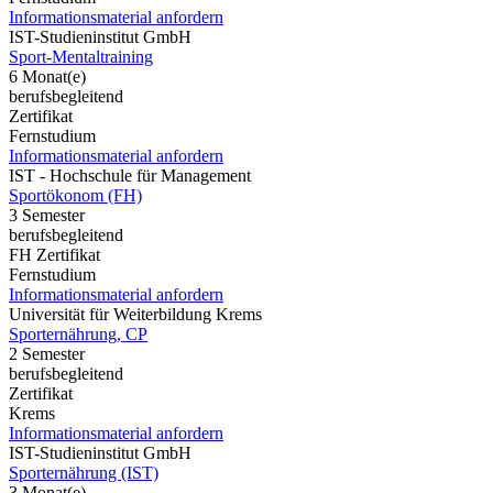
Informationsmaterial anfordern
IST-Studieninstitut GmbH
Sport-Mentaltraining
6 Monat(e)
berufsbegleitend
Zertifikat
Fernstudium
Informationsmaterial anfordern
IST - Hochschule für Management
Sportökonom (FH)
3 Semester
berufsbegleitend
FH Zertifikat
Fernstudium
Informationsmaterial anfordern
Universität für Weiterbildung Krems
Sporternährung, CP
2 Semester
berufsbegleitend
Zertifikat
Krems
Informationsmaterial anfordern
IST-Studieninstitut GmbH
Sporternährung (IST)
3 Monat(e)