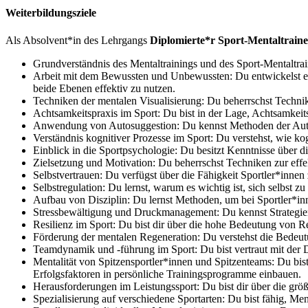
Weiterbildungsziele
Als Absolvent*in des Lehrgangs
Diplomierte*r Sport-Mentaltraine
Grundverständnis des Mentaltrainings und des Sport-Mentaltra
Arbeit mit dem Bewussten und Unbewussten: Du entwickelst ein
beide Ebenen effektiv zu nutzen.
Techniken der mentalen Visualisierung: Du beherrschst Technik
Achtsamkeitspraxis im Sport: Du bist in der Lage, Achtsamkeit
Anwendung von Autosuggestion: Du kennst Methoden der Autos
Verständnis kognitiver Prozesse im Sport: Du verstehst, wie ko
Einblick in die Sportpsychologie: Du besitzt Kenntnisse über d
Zielsetzung und Motivation: Du beherrschst Techniken zur effe
Selbstvertrauen: Du verfügst über die Fähigkeit Sportler*innen 
Selbstregulation: Du lernst, warum es wichtig ist, sich selbst zu
Aufbau von Disziplin: Du lernst Methoden, um bei Sportler*inn
Stressbewältigung und Druckmanagement: Du kennst Strategie
Resilienz im Sport: Du bist dir über die hohe Bedeutung von Re
Förderung der mentalen Regeneration: Du verstehst die Bedeut
Teamdynamik und -führung im Sport: Du bist vertraut mit der 
Mentalität von Spitzensportler*innen und Spitzenteams: Du bist
Erfolgsfaktoren in persönliche Trainingsprogramme einbauen.
Herausforderungen im Leistungssport: Du bist dir über die gr
Spezialisierung auf verschiedene Sportarten: Du bist fähig, Me