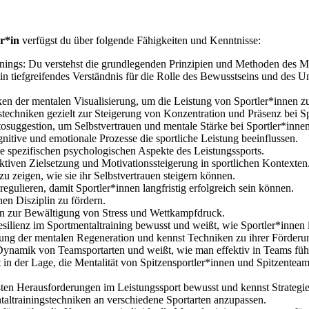
r*in
verfügst du über folgende Fähigkeiten und Kenntnisse:
inings: Du verstehst die grundlegenden Prinzipien und Methoden des 
 tiefgreifendes Verständnis für die Rolle des Bewusstseins und des Un
en der mentalen Visualisierung, um die Leistung von Sportler*innen zu
stechniken gezielt zur Steigerung von Konzentration und Präsenz bei 
uggestion, um Selbstvertrauen und mentale Stärke bei Sportler*inne
gnitive und emotionale Prozesse die sportliche Leistung beeinflussen.
ie spezifischen psychologischen Aspekte des Leistungssports.
ktiven Zielsetzung und Motivationssteigerung in sportlichen Kontexten
zu zeigen, wie sie ihr Selbstvertrauen steigern können.
 regulieren, damit Sportler*innen langfristig erfolgreich sein können.
en Disziplin zu fördern.
n zur Bewältigung von Stress und Wettkampfdruck.
silienz im Sportmentaltraining bewusst und weißt, wie Sportler*innen 
ung der mentalen Regeneration und kennst Techniken zu ihrer Förderu
Dynamik von Teamsportarten und weißt, wie man effektiv in Teams füh
 in der Lage, die Mentalität von Spitzensportler*innen und Spitzenteam
ößten Herausforderungen im Leistungssport bewusst und kennst Strateg
ntaltrainingstechniken an verschiedene Sportarten anzupassen.