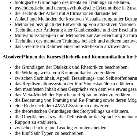
biologische Grundlagen des mentalen Trainings zu erklären.
psychologische und neuropsychologische Erkenntnisse in Zusa
die Technik der Arbeit mit Affirmationen darzustellen.
Ablauf und Methoden der kreativen Visualisierung unter Bezug 
Methoden bezüglich der Entwicklung von attraktiven Visionen z
Techniken zur Änderung alter Glaubenssätze und der Erschaff
Motivationsstrategien und Methoden zur Zielerreichung zu form
Techniken des mentalen Trainings bei sich und anderen anzuw
das Gelernte im Rahmen einer Selbstreflexion anzuwenden.
Absolvent*innen des Kurses Rhetorik und Kommunikation für F
die Grundlagen der Dialektik und Rhetorik zu beschreiben.
die Wirkungsweise von Kommunikation zu erklären.
zwischen Sachinhalt, Appell, Beziehungs- und Selbstoffenbaru
das Repräsentationssystem der fünf Sinneskanäle zu erläutern.
den manifesten Inhalt eines Gesprächs von dem wie etwas gesa
das Meta-Modell der Sprache und Sprachmuster zu erklären.
die Bedeutung von Framing und Re-Framing sowie deren Mögli
eine Rede nach dem 4MAT-System zu entwerfen.
die theoretischen Grundlagen des Storytellings zu erläutern.
die Oberflächen- bzw. die Tiefenstruktur der Sprache voneinan
Rapport zu etablieren.
zwischen Pacing und Leading zu unterscheiden.
die fünf Satir-Typen zu beschreiben.