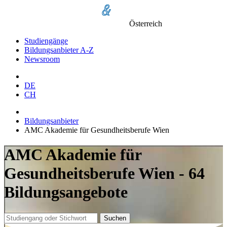
Österreich
Studiengänge
Bildungsanbieter A-Z
Newsroom
DE
CH
Bildungsanbieter
AMC Akademie für Gesundheitsberufe Wien
AMC Akademie für
Gesundheitsberufe Wien - 64
Bildungsangebote
Suchen