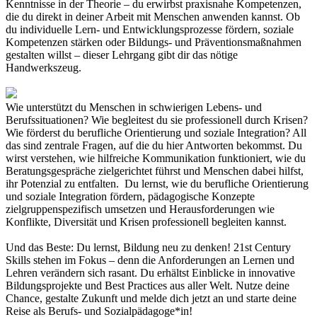
Kenntnisse in der Theorie – du erwirbst praxisnahe Kompetenzen,
die du direkt in deiner Arbeit mit Menschen anwenden kannst. Ob
du individuelle Lern- und Entwicklungsprozesse fördern, soziale
Kompetenzen stärken oder Bildungs- und Präventionsmaßnahmen
gestalten willst – dieser Lehrgang gibt dir das nötige
Handwerkszeug.
Wie unterstützt du Menschen in schwierigen Lebens- und
Berufssituationen? Wie begleitest du sie professionell durch Krisen?
Wie förderst du berufliche Orientierung und soziale Integration? All
das sind zentrale Fragen, auf die du hier Antworten bekommst. Du
wirst verstehen, wie hilfreiche Kommunikation funktioniert, wie du
Beratungsgespräche zielgerichtet führst und Menschen dabei hilfst,
ihr Potenzial zu entfalten. Du lernst, wie du berufliche Orientierung
und soziale Integration fördern, pädagogische Konzepte
zielgruppenspezifisch umsetzen und Herausforderungen wie
Konflikte, Diversität und Krisen professionell begleiten kannst.
Und das Beste: Du lernst, Bildung neu zu denken! 21st Century
Skills stehen im Fokus – denn die Anforderungen an Lernen und
Lehren verändern sich rasant. Du erhältst Einblicke in innovative
Bildungsprojekte und Best Practices aus aller Welt. Nutze deine
Chance, gestalte Zukunft und melde dich jetzt an und starte deine
Reise als Berufs- und Sozialpädagoge*in!