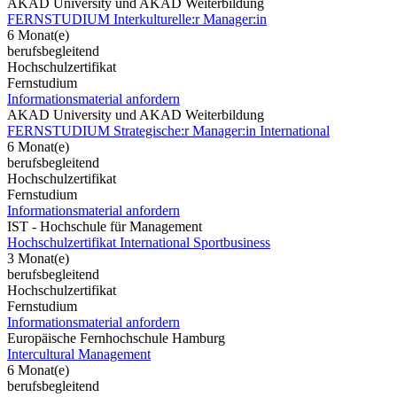
AKAD University und AKAD Weiterbildung
FERNSTUDIUM Interkulturelle:r Manager:in
6 Monat(e)
berufsbegleitend
Hochschulzertifikat
Fernstudium
Informationsmaterial anfordern
AKAD University und AKAD Weiterbildung
FERNSTUDIUM Strategische:r Manager:in International
6 Monat(e)
berufsbegleitend
Hochschulzertifikat
Fernstudium
Informationsmaterial anfordern
IST - Hochschule für Management
Hochschulzertifikat International Sportbusiness
3 Monat(e)
berufsbegleitend
Hochschulzertifikat
Fernstudium
Informationsmaterial anfordern
Europäische Fernhochschule Hamburg
Intercultural Management
6 Monat(e)
berufsbegleitend