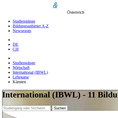
Österreich
Studiengänge
Bildungsanbieter A-Z
Newsroom
DE
CH
Studiengänge
Wirtschaft
International (IBWL)
Lehrgang
Kärnten
International (IBWL) - 11 Bild
Suchen