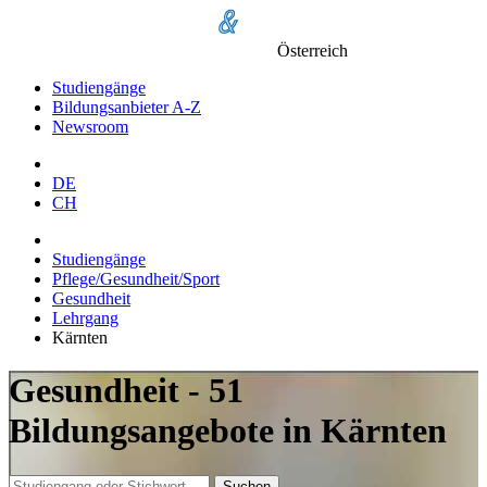
Österreich
Studiengänge
Bildungsanbieter A-Z
Newsroom
DE
CH
Studiengänge
Pflege/Gesundheit/Sport
Gesundheit
Lehrgang
Kärnten
Gesundheit - 51
Bildungsangebote in Kärnten
Suchen