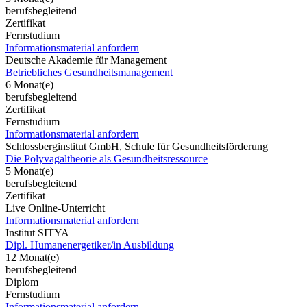
berufsbegleitend
Zertifikat
Fernstudium
Informationsmaterial anfordern
Deutsche Akademie für Management
Betriebliches Gesundheitsmanagement
6 Monat(e)
berufsbegleitend
Zertifikat
Fernstudium
Informationsmaterial anfordern
Schlossberginstitut GmbH, Schule für Gesundheitsförderung
Die Polyvagaltheorie als Gesundheitsressource
5 Monat(e)
berufsbegleitend
Zertifikat
Live Online-Unterricht
Informationsmaterial anfordern
Institut SITYA
Dipl. Humanenergetiker/in Ausbildung
12 Monat(e)
berufsbegleitend
Diplom
Fernstudium
Informationsmaterial anfordern