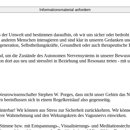
 der Umwelt und bestimmen daraufhin, ob wir uns sicher oder bedroht f
anderen Menschen interagieren und sind klar in unseren Gedanken und 
ration, Selbstheilungskräfte, Gesundheit oder auch therapeutische I
nd, um die Zustände des Autonomen Nervensystems in unserer Bewusst
n dort aus neu und stressfrei in Beziehung und Resonanz treten - mit 
d Neurowissenschafter Stephen W. Porges, dass nicht unser Gehirn das 
beeinflussen sich in einem Regelkreislauf also gegenseitig.
rainierbar! Wir können aus Stress zur Sicherheit zurückkehren. Wir kön
nnere Wahrnehmung und den Wirkungskreis des Vagusnervs einwirken.
timme bzw. mit Entspannungs-, Visualisierungs- und Meditationstechn