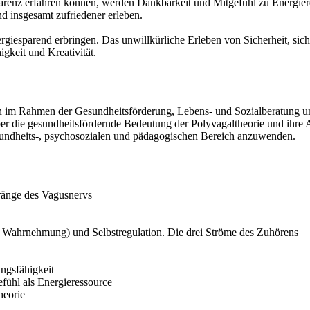
enz erfahren können, werden Dankbarkeit und Mitgefühl zu Energier
 insgesamt zufriedener erleben.
rgiesparend erbringen. Das unwillkürliche Erleben von Sicherheit, sich
keit und Kreativität.
n im Rahmen der Gesundheitsförderung, Lebens- und Sozialberatung 
er die gesundheitsfördernde Bedeutung der Polyvagaltheorie und ihre 
esundheits-, psychosozialen und pädagogischen Bereich anzuwenden.
ränge des Vagusnervs
 Wahrnehmung) und Selbstregulation. Die drei Ströme des Zuhörens
ngsfähigkeit
fühl als Energieressource
heorie