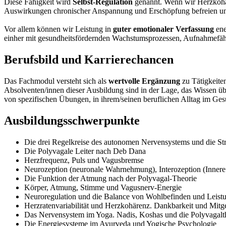
Diese Fähigkeit wird
Selbst-Regulation
genannt. Wenn wir Herzkohär
Auswirkungen chronischer Anspannung und Erschöpfung befreien und
Vor allem können wir Leistung in
guter emotionaler Verfassung
ene
einher mit gesundheitsfördernden Wachstumsprozessen, Aufnahmefähig
Berufsbild und Karrierechancen
Das Fachmodul versteht sich als
wertvolle Ergänzung
zu Tätigkeite
Absolventen/innen dieser Ausbildung sind in der Lage, das Wissen üb
von spezifischen Übungen, in ihrem/seinen beruflichen Alltag im G
Ausbildungsschwerpunkte
Die drei Regelkreise des autonomen Nervensystems und die St
Die Polyvagale Leiter nach Deb Dana
Herzfrequenz, Puls und Vagusbremse
Neurozeption (neuronale Wahrnehmung), Interozeption (Innere
Die Funktion der Atmung nach der Polyvagal-Theorie
Körper, Atmung, Stimme und Vagusnerv-Energie
Neuroregulation und die Balance von Wohlbefinden und Leistu
Herzratenvariabilität und Herzkohärenz. Dankbarkeit und Mitge
Das Nervensystem im Yoga. Nadis, Koshas und die Polyvagalt
Die Energiesysteme im Ayurveda und Yogische Psychologie