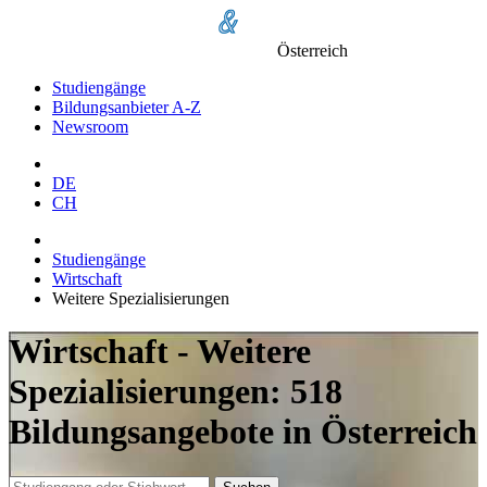
Österreich
Studiengänge
Bildungsanbieter A-Z
Newsroom
DE
CH
Studiengänge
Wirtschaft
Weitere Spezialisierungen
Wirtschaft - Weitere
Spezialisierungen: 518
Bildungsangebote in Österreich