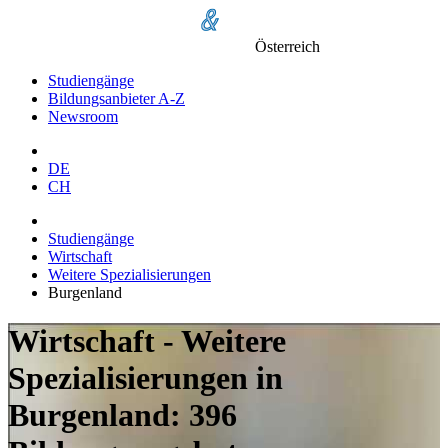
Österreich
Studiengänge
Bildungsanbieter A-Z
Newsroom
DE
CH
Studiengänge
Wirtschaft
Weitere Spezialisierungen
Burgenland
Wirtschaft - Weitere
Spezialisierungen in
Burgenland: 396