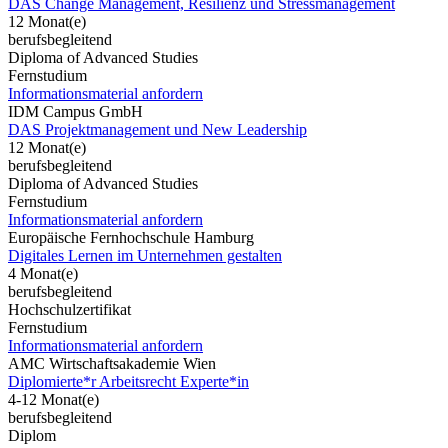
DAS Change Management, Resilienz und Stressmanagement
12 Monat(e)
berufsbegleitend
Diploma of Advanced Studies
Fernstudium
Informationsmaterial anfordern
IDM Campus GmbH
DAS Projektmanagement und New Leadership
12 Monat(e)
berufsbegleitend
Diploma of Advanced Studies
Fernstudium
Informationsmaterial anfordern
Europäische Fernhochschule Hamburg
Digitales Lernen im Unternehmen gestalten
4 Monat(e)
berufsbegleitend
Hochschulzertifikat
Fernstudium
Informationsmaterial anfordern
AMC Wirtschaftsakademie Wien
Diplomierte*r Arbeitsrecht Experte*in
4-12 Monat(e)
berufsbegleitend
Diplom