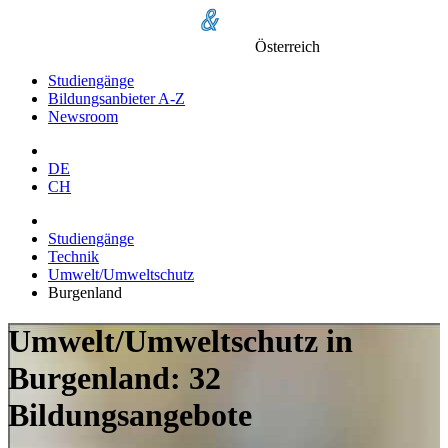
Österreich
Studiengänge
Bildungsanbieter A-Z
Newsroom
DE
CH
Studiengänge
Technik
Umwelt/Umweltschutz
Burgenland
Umwelt/Umweltschutz in
Burgenland: 32
Bildungsangebote