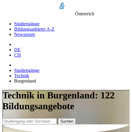
Österreich
Studiengänge
Bildungsanbieter A-Z
Newsroom
DE
CH
Studiengänge
Technik
Burgenland
Technik in Burgenland: 122
Bildungsangebote
Suchen