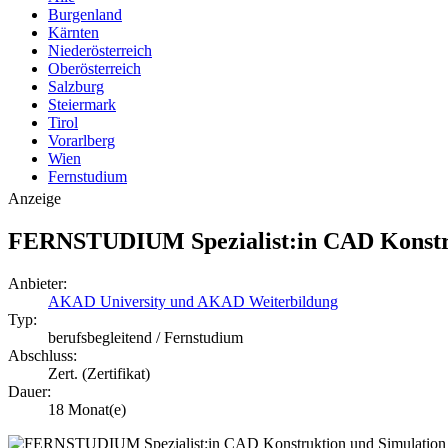
Burgenland
Kärnten
Niederösterreich
Oberösterreich
Salzburg
Steiermark
Tirol
Vorarlberg
Wien
Fernstudium
Anzeige
FERNSTUDIUM Spezialist:in CAD Konstr
Anbieter:
AKAD University und AKAD Weiterbildung
Typ:
berufsbegleitend / Fernstudium
Abschluss:
Zert. (Zertifikat)
Dauer:
18 Monat(e)