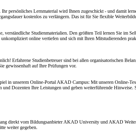
st. Ihr persönliches Lernmaterial wird Ihnen zugeschickt - und damit l
gangsdauer kostenlos zu verlängern. Das ist für Sie flexible Weiterbil
htliche, verständliche Studienmaterialien. Den größten Teil lernen Sie
nkompliziert online vertiefen und sich mit Ihren Mitstudierenden prak
lich! Erfahrene Studienbetreuer sind bei allen organisatorischen Bel
Sie gewissenhaft auf Ihre Prüfungen vor.
spiel in unserem Online-Portal AKAD Campus: Mit unseren Online-Test
nd Dozenten Ihre Leistungen und geben weiterführende Hinweise. So b
engang direkt vom Bildungsanbieter AKAD University und AKAD Weiter
itte weiter gegeben.