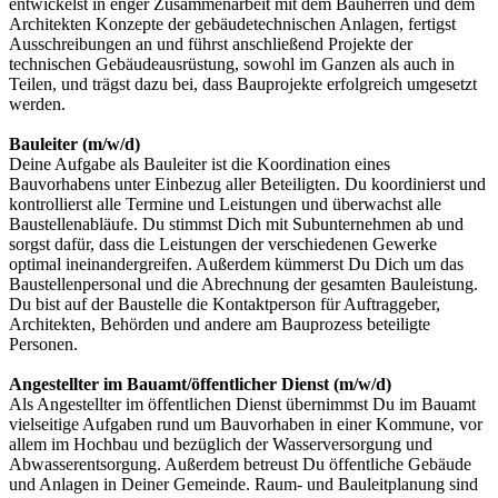
entwickelst in enger Zusammenarbeit mit dem Bauherren und dem
Architekten Konzepte der gebäudetechnischen Anlagen, fertigst
Ausschreibungen an und führst anschließend Projekte der
technischen Gebäudeausrüstung, sowohl im Ganzen als auch in
Teilen, und trägst dazu bei, dass Bauprojekte erfolgreich umgesetzt
werden.
Bauleiter (m/w/d)
Deine Aufgabe als Bauleiter ist die Koordination eines
Bauvorhabens unter Einbezug aller Beteiligten. Du koordinierst und
kontrollierst alle Termine und Leistungen und überwachst alle
Baustellenabläufe. Du stimmst Dich mit Subunternehmen ab und
sorgst dafür, dass die Leistungen der verschiedenen Gewerke
optimal ineinandergreifen. Außerdem kümmerst Du Dich um das
Baustellenpersonal und die Abrechnung der gesamten Bauleistung.
Du bist auf der Baustelle die Kontaktperson für Auftraggeber,
Architekten, Behörden und andere am Bauprozess beteiligte
Personen.
Angestellter im Bauamt/öffentlicher Dienst (m/w/d)
Als Angestellter im öffentlichen Dienst übernimmst Du im Bauamt
vielseitige Aufgaben rund um Bauvorhaben in einer Kommune, vor
allem im Hochbau und bezüglich der Wasserversorgung und
Abwasserentsorgung. Außerdem betreust Du öffentliche Gebäude
und Anlagen in Deiner Gemeinde. Raum- und Bauleitplanung sind