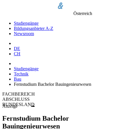
Österreich
Studiengänge
Bildungsanbieter A-Z
Newsroom
DE
CH
Studiengänge
Technik
Bau
Fernstudium Bachelor Bauingenieurwesen
FACHBEREICH
ABSCHLUSS
BUNDESLAND
Anzeige
Fernstudium Bachelor
Bauingenieurwesen