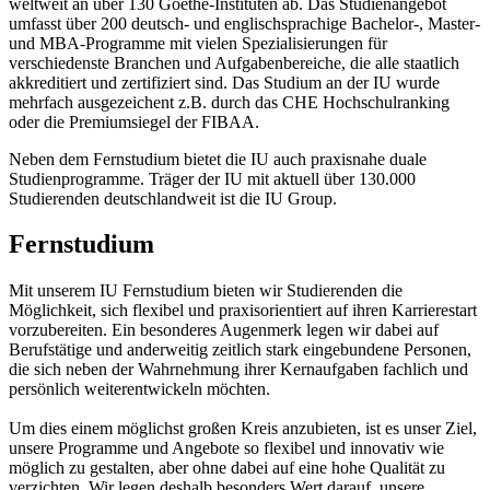
weltweit an über 130 Goethe-Instituten ab. Das Studienangebot
umfasst über 200 deutsch- und englischsprachige Bachelor-, Master-
und MBA-Programme mit vielen Spezialisierungen für
verschiedenste Branchen und Aufgabenbereiche, die alle staatlich
akkreditiert und zertifiziert sind. Das Studium an der IU wurde
mehrfach ausgezeichent z.B. durch das CHE Hochschulranking
oder die Premiumsiegel der FIBAA.
Neben dem Fernstudium bietet die IU auch praxisnahe duale
Studienprogramme. Träger der IU mit aktuell über 130.000
Studierenden deutschlandweit ist die IU Group.
Fernstudium
Mit unserem IU Fernstudium bieten wir Studierenden die
Möglichkeit, sich flexibel und praxisorientiert auf ihren Karrierestart
vorzubereiten. Ein besonderes Augenmerk legen wir dabei auf
Berufstätige und anderweitig zeitlich stark eingebundene Personen,
die sich neben der Wahrnehmung ihrer Kernaufgaben fachlich und
persönlich weiterentwickeln möchten.
Um dies einem möglichst großen Kreis anzubieten, ist es unser Ziel,
unsere Programme und Angebote so flexibel und innovativ wie
möglich zu gestalten, aber ohne dabei auf eine hohe Qualität zu
verzichten. Wir legen deshalb besonders Wert darauf, unsere