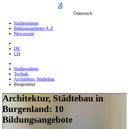
Österreich
Studiengänge
Bildungsanbieter A-Z
Newsroom
DE
CH
Studiengänge
Technik
Architektur, Städtebau
Burgenland
Architektur, Städtebau in
Burgenland: 10
Bildungsangebote