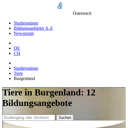
Österreich
Studiengänge
Bildungsanbieter A-Z
Newsroom
DE
CH
Studiengänge
Tiere
Burgenland
Tiere in Burgenland: 12
Bildungsangebote
Suchen