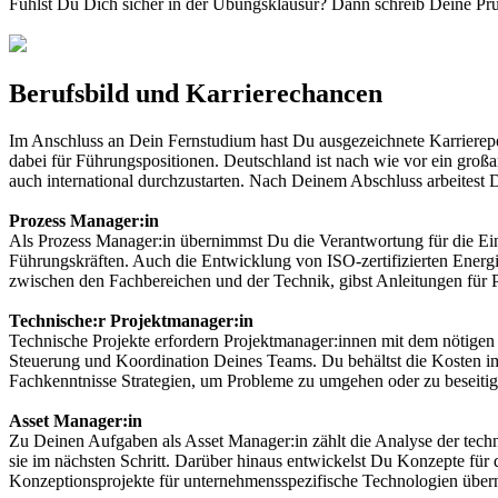
Fühlst Du Dich sicher in der Übungsklausur? Dann schreib Deine Prü
Berufsbild und Karrierechancen
Im Anschluss an Dein Fernstudium hast Du ausgezeichnete Karrierepe
dabei für Führungspositionen. Deutschland ist nach wie vor ein groß
auch international durchzustarten. Nach Deinem Abschluss arbeitest D
Prozess Manager:in
Als Prozess Manager:in übernimmst Du die Verantwortung für die Ei
Führungskräften. Auch die Entwicklung von ISO-zertifizierten Ener
zwischen den Fachbereichen und der Technik, gibst Anleitungen für P
Technische:r Projektmanager:in
Technische Projekte erfordern Projektmanager:innen mit dem nötigen
Steuerung und Koordination Deines Teams. Du behältst die Kosten i
Fachkenntnisse Strategien, um Probleme zu umgehen oder zu beseitig
Asset Manager:in
Zu Deinen Aufgaben als Asset Manager:in zählt die Analyse der tech
sie im nächsten Schritt. Darüber hinaus entwickelst Du Konzepte für 
Konzeptionsprojekte für unternehmensspezifische Technologien über