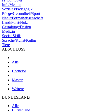
IT/Computer
Info/Medien
Soziales/Pädagogik
Pflege/Gesundheit/Sport
Natur/Formalwissenschaft
Land/Forst/Holz
Gestaltung/Design
Medizin
Social Skills
Sprache/Kunst/Kultur
Tiere
ABSCHLUSS
Alle
Bachelor
Master
Weitere
BUNDESLAND
Alle
Burgenland