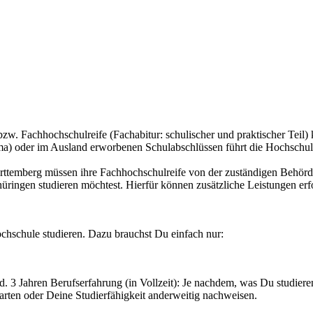
w. Fachhochschulreife (Fachabitur: schulischer und praktischer Teil) 
ma) oder im Ausland erworbenen Schulabschlüssen führt die Hochschul
temberg müssen ihre Fachhochschulreife von der zuständigen Behörde 
ringen studieren möchtest. Hierfür können zusätzliche Leistungen erfor
chschule studieren. Dazu brauchst Du einfach nur:
d. 3 Jahren Berufserfahrung (in Vollzeit): Je nachdem, was Du studie
tarten oder Deine Studierfähigkeit anderweitig nachweisen.