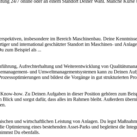
fung 24/7 online oder an einem Standort Deiner Wahl. Manche Kurse s
rspektiven, insbesondere im Bereich Maschinenbau. Deine Kenntnisse d
artiger und international geschätzter Standort im Maschinen- und Anlag
u zum Beispiel als ...
nführung, Aufrechterhaltung und Weiterentwicklung von Qualitätsmana
giemanagement- und Umweltmanagementsystemen kann zu Deinen Aufgaben
rozessoptimierungen und bildest die Vorgänge in gut strukturierten Pr
 Know-how. Zu Deinen Aufgaben in dieser Position gehören zum Beispi
m Blick und sorgst dafür, dass alles im Rahmen bleibt. Außerdem übe
en.
nischen und wirtschaftlichen Leistung von Anlagen. Du legst Maßnahme
die Optimierung eines bestehenden Asset-Parks und begleitest die Inte
nimmst Du ebenfalls.