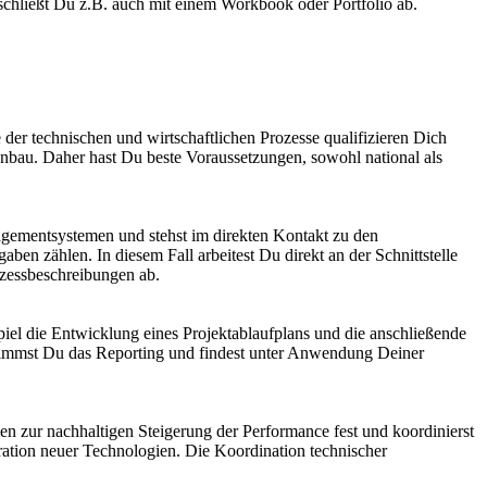
chließt Du z.B. auch mit einem Workbook oder Portfolio ab.
er technischen und wirtschaftlichen Prozesse qualifizieren Dich
enbau. Daher hast Du beste Voraussetzungen, sowohl national als
gementsystemen und stehst im direkten Kontakt zu den
 zählen. In diesem Fall arbeitest Du direkt an der Schnittstelle
ozessbeschreibungen ab.
el die Entwicklung eines Projektablaufplans und die anschließende
rnimmst Du das Reporting und findest unter Anwendung Deiner
n zur nachhaltigen Steigerung der Performance fest und koordinierst
gration neuer Technologien. Die Koordination technischer