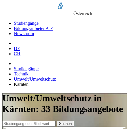
Österreich
Studiengänge
Bildungsanbieter A-Z
Newsroom
DE
CH
Studiengänge
Technik
Umwelt/Umweltschutz
Kärnten
Umwelt/Umweltschutz in
Kärnten: 33 Bildungsangebote
Suchen