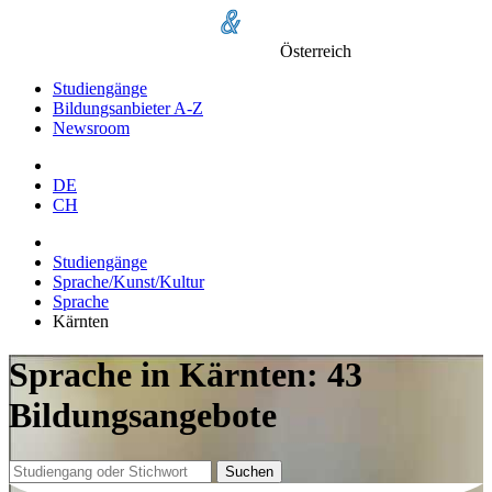
Österreich
Studiengänge
Bildungsanbieter A-Z
Newsroom
DE
CH
Studiengänge
Sprache/Kunst/Kultur
Sprache
Kärnten
Sprache in Kärnten: 43
Bildungsangebote
Suchen