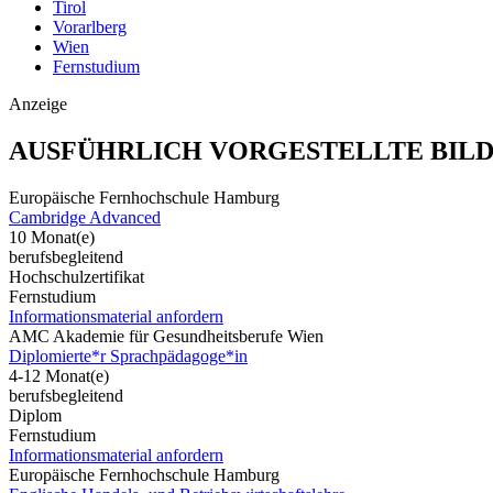
Tirol
Vorarlberg
Wien
Fernstudium
Anzeige
AUSFÜHRLICH VORGESTELLTE BIL
Europäische Fernhochschule Hamburg
Cambridge Advanced
10 Monat(e)
berufsbegleitend
Hochschulzertifikat
Fernstudium
Informationsmaterial anfordern
AMC Akademie für Gesundheitsberufe Wien
Diplomierte*r Sprachpädagoge*in
4-12 Monat(e)
berufsbegleitend
Diplom
Fernstudium
Informationsmaterial anfordern
Europäische Fernhochschule Hamburg