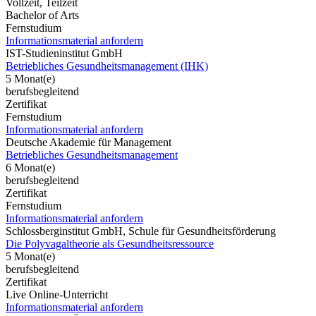
Vollzeit, Teilzeit
Bachelor of Arts
Fernstudium
Informationsmaterial anfordern
IST-Studieninstitut GmbH
Betriebliches Gesundheitsmanagement (IHK)
5 Monat(e)
berufsbegleitend
Zertifikat
Fernstudium
Informationsmaterial anfordern
Deutsche Akademie für Management
Betriebliches Gesundheitsmanagement
6 Monat(e)
berufsbegleitend
Zertifikat
Fernstudium
Informationsmaterial anfordern
Schlossberginstitut GmbH, Schule für Gesundheitsförderung
Die Polyvagaltheorie als Gesundheitsressource
5 Monat(e)
berufsbegleitend
Zertifikat
Live Online-Unterricht
Informationsmaterial anfordern