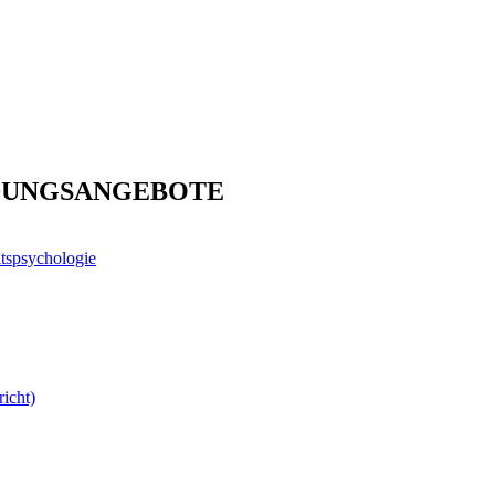
DUNGSANGEBOTE
spsychologie
icht)