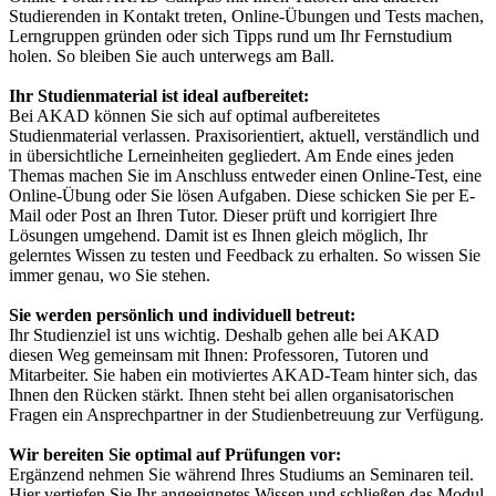
Studierenden in Kontakt treten, Online-Übungen und Tests machen,
Lerngruppen gründen oder sich Tipps rund um Ihr Fernstudium
holen. So bleiben Sie auch unterwegs am Ball.
Ihr Studienmaterial ist ideal aufbereitet:
Bei AKAD können Sie sich auf optimal aufbereitetes
Studienmaterial verlassen. Praxisorientiert, aktuell, verständlich und
in übersichtliche Lerneinheiten gegliedert. Am Ende eines jeden
Themas machen Sie im Anschluss entweder einen Online-Test, eine
Online-Übung oder Sie lösen Aufgaben. Diese schicken Sie per E-
Mail oder Post an Ihren Tutor. Dieser prüft und korrigiert Ihre
Lösungen umgehend. Damit ist es Ihnen gleich möglich, Ihr
gelerntes Wissen zu testen und Feedback zu erhalten. So wissen Sie
immer genau, wo Sie stehen.
Sie werden persönlich und individuell betreut:
Ihr Studienziel ist uns wichtig. Deshalb gehen alle bei AKAD
diesen Weg gemeinsam mit Ihnen: Professoren, Tutoren und
Mitarbeiter. Sie haben ein motiviertes AKAD-Team hinter sich, das
Ihnen den Rücken stärkt. Ihnen steht bei allen organisatorischen
Fragen ein Ansprechpartner in der Studienbetreuung zur Verfügung.
Wir bereiten Sie optimal auf Prüfungen vor:
Ergänzend nehmen Sie während Ihres Studiums an Seminaren teil.
Hier vertiefen Sie Ihr angeeignetes Wissen und schließen das Modul