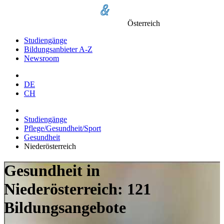
Österreich
Studiengänge
Bildungsanbieter A-Z
Newsroom
DE
CH
Studiengänge
Pflege/Gesundheit/Sport
Gesundheit
Niederösterreich
Gesundheit in
Niederösterreich: 121
Bildungsangebote