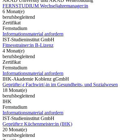
AKAD University und AKAD Weiterbildung
FERNSTUDIUM Wechseljahremanager:in
6 Monat(e)
berufsbegleitend
Zertifikat
Fernstudium
Informationsmaterial anfordern
IST-Studieninstitut GmbH
Fitnesstrainer:in B-Lizenz
4 Monat(e)
berufsbegleitend
Zertifikat
Fernstudium
Informationsmaterial anfordern
IHK-Akademie Koblenz gGmbH
Geprüfte/-r Fachwirt/-in im Gesundheits- und Sozialwesen
18 Monat(e)
berufsbegleitend
IHK
Fernstudium
Informationsmaterial anfordern
IST-Studieninstitut GmbH
Geprüfte:r Küchenmeister:in (IHK)
20 Monat(e)
berufsbegleitend