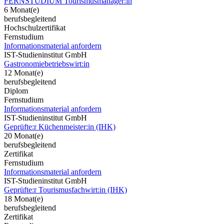
FERNSTUDIUM Tourismusmanager:in
6 Monat(e)
berufsbegleitend
Hochschulzertifikat
Fernstudium
Informationsmaterial anfordern
IST-Studieninstitut GmbH
Gastronomiebetriebswirt:in
12 Monat(e)
berufsbegleitend
Diplom
Fernstudium
Informationsmaterial anfordern
IST-Studieninstitut GmbH
Geprüfte:r Küchenmeister:in (IHK)
20 Monat(e)
berufsbegleitend
Zertifikat
Fernstudium
Informationsmaterial anfordern
IST-Studieninstitut GmbH
Geprüfte:r Tourismusfachwirt:in (IHK)
18 Monat(e)
berufsbegleitend
Zertifikat