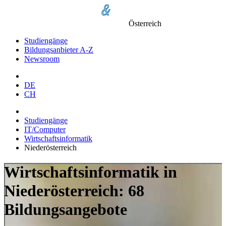
Österreich
Studiengänge
Bildungsanbieter A-Z
Newsroom
DE
CH
Studiengänge
IT/Computer
Wirtschaftsinformatik
Niederösterreich
Wirtschaftsinformatik in
Niederösterreich: 68
Bildungsangebote