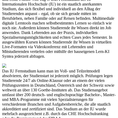
Internationalen Hochschule (IU) ist ein staatlich anerkanntes
Studium, das sich flexibel und individuell an den Alltag der
Studierenden anpasst – egal, ob sie sich gerade mitten im
Berufsleben, neben Familie oder auf Reisen befinden. Multimediale
digitale Lerntools machen selbstbestimmtes Lernen so einfach wie
noch nie. Außerdem können Studierende ihr Wissen direkt im Job
anwenden. Dank Lehrenden aus der Praxis, individuellen
Spezialiserungsmöglichkeiten und echten Cases jedes Semester. In
ausgewählten Kursen können Studierende ihr Wissen in virtuellen
Live-Formaten via Videokonferenz mit Lehrenden und
Mitstudierenden vertiefen oder mithilfe der hauseigenen Lern-KI
Syntea jederzeit abfragen.
Das IU Fernstudium kann man im Voll- und Teilzeitmodell
absolvieren, der Studienstart ist jederzeit möglich. Prüfungen legen
Studierende 24/7 als Online-Klausur oder an einem der vielen
Prüfungszentren in Deutschland, Österreich und der Schweiz sowie
weltweit an über 130 Goethe-Instituten ab. Das Studienangebot
umfasst über 200 deutsch- und englischsprachige Bachelor-, Master-
und MBA-Programme mit vielen Spezialisierungen für
verschiedenste Branchen und Aufgabenbereiche, die alle staatlich
akkreditiert und zertifiziert sind. Das Studium an der IU wurde
mehrfach ausgezeichent z.B. durch das CHE Hochschulranking