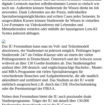
digitale Lerntools machen selbstbestimmtes Lernen so einfach wie
noch nie. Außerdem können Studierende ihr Wissen direkt im Job
anwenden. Dank Lehrenden aus der Praxis, individuellen
Spezialiserungsmöglichkeiten und echten Cases jedes Semester. In
ausgewählten Kursen können Studierende ihr Wissen in virtuellen
Live-Formaten via Videokonferenz mit Lehrenden und
Mitstudierenden vertiefen oder mithilfe der hauseigenen Lern-KI
Syntea jederzeit abfragen.
Das IU Fernstudium kann man im Voll- und Teilzeitmodell
absolvieren, der Studienstart ist jederzeit möglich. Prüfungen legen
Studierende 24/7 als Online-Klausur oder an einem der vielen
Prüfungszentren in Deutschland, Österreich und der Schweiz sowie
weltweit an über 130 Goethe-Instituten ab. Das Studienangebot
umfasst über 200 deutsch- und englischsprachige Bachelor-, Master-
und MBA-Programme mit vielen Spezialisierungen für
verschiedenste Branchen und Aufgabenbereiche, die alle staatlich
akkreditiert und zertifiziert sind. Das Studium an der IU wurde
mehrfach ausgezeichent z.B. durch das CHE Hochschulranking
oder die Premiumsiegel der FIBAA.
Neben dem Fernstudium bietet die IU auch praxisnahe duale
Studienprogramme. Träger der IU mit aktuell über 130.000
Studierenden deutschlandweit ist die IU Group.