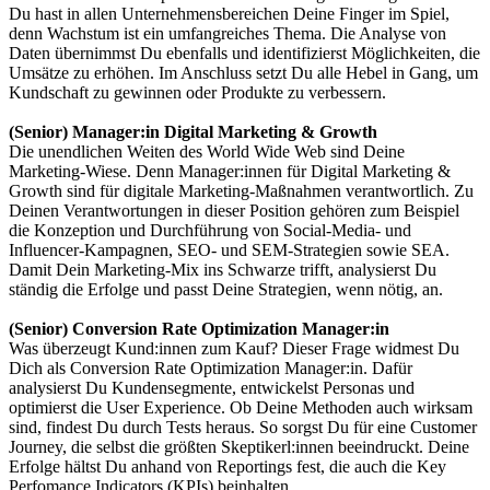
Du hast in allen Unternehmensbereichen Deine Finger im Spiel,
denn Wachstum ist ein umfangreiches Thema. Die Analyse von
Daten übernimmst Du ebenfalls und identifizierst Möglichkeiten, die
Umsätze zu erhöhen. Im Anschluss setzt Du alle Hebel in Gang, um
Kundschaft zu gewinnen oder Produkte zu verbessern.
(Senior) Manager:in Digital Marketing & Growth
Die unendlichen Weiten des World Wide Web sind Deine
Marketing-Wiese. Denn Manager:innen für Digital Marketing &
Growth sind für digitale Marketing-Maßnahmen verantwortlich. Zu
Deinen Verantwortungen in dieser Position gehören zum Beispiel
die Konzeption und Durchführung von Social-Media- und
Influencer-Kampagnen, SEO- und SEM-Strategien sowie SEA.
Damit Dein Marketing-Mix ins Schwarze trifft, analysierst Du
ständig die Erfolge und passt Deine Strategien, wenn nötig, an.
(Senior) Conversion Rate Optimization Manager:in
Was überzeugt Kund:innen zum Kauf? Dieser Frage widmest Du
Dich als Conversion Rate Optimization Manager:in. Dafür
analysierst Du Kundensegmente, entwickelst Personas und
optimierst die User Experience. Ob Deine Methoden auch wirksam
sind, findest Du durch Tests heraus. So sorgst Du für eine Customer
Journey, die selbst die größten Skeptikerl:innen beeindruckt. Deine
Erfolge hältst Du anhand von Reportings fest, die auch die Key
Perfomance Indicators (KPIs) beinhalten.