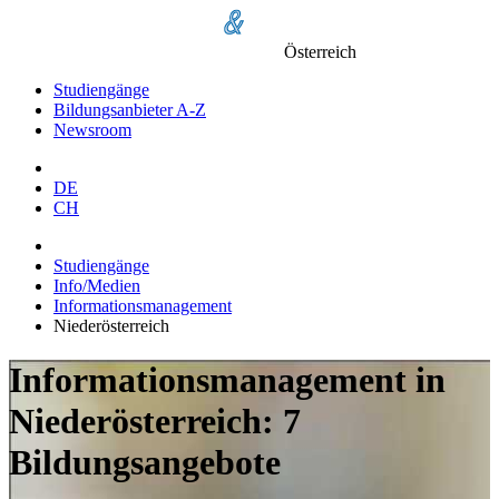
Österreich
Studiengänge
Bildungsanbieter A-Z
Newsroom
DE
CH
Studiengänge
Info/Medien
Informationsmanagement
Niederösterreich
Informationsmanagement in
Niederösterreich: 7
Bildungsangebote