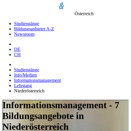
Österreich
Studiengänge
Bildungsanbieter A-Z
Newsroom
DE
CH
Studiengänge
Info/Medien
Informationsmanagement
Lehrgang
Niederösterreich
Informationsmanagement - 7
Bildungsangebote in
Niederösterreich