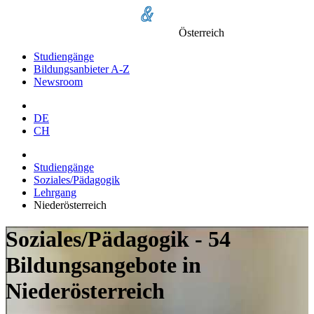
Österreich
Studiengänge
Bildungsanbieter A-Z
Newsroom
DE
CH
Studiengänge
Soziales/Pädagogik
Lehrgang
Niederösterreich
Soziales/Pädagogik - 54
Bildungsangebote in
Niederösterreich