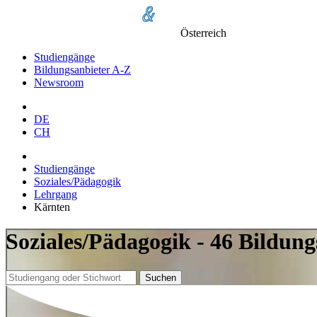
Österreich
Studiengänge
Bildungsanbieter A-Z
Newsroom
DE
CH
Studiengänge
Soziales/Pädagogik
Lehrgang
Kärnten
Soziales/Pädagogik - 46 Bildun
Suchen