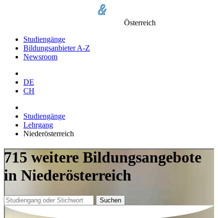
Österreich
Studiengänge
Bildungsanbieter A-Z
Newsroom
DE
CH
Studiengänge
Lehrgang
Niederösterreich
715 weitere Bildungsangebote
in Niederösterreich
Suchen