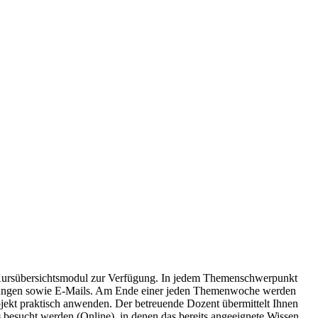
 Kursübersichtsmodul zur Verfügung. In jedem Themenschwerpunkt
lesungen sowie E-Mails. Am Ende einer jeden Themenwoche werden
ekt praktisch anwenden. Der betreuende Dozent übermittelt Ihnen
s
besucht werden (Online), in denen das bereits angeeignete Wissen