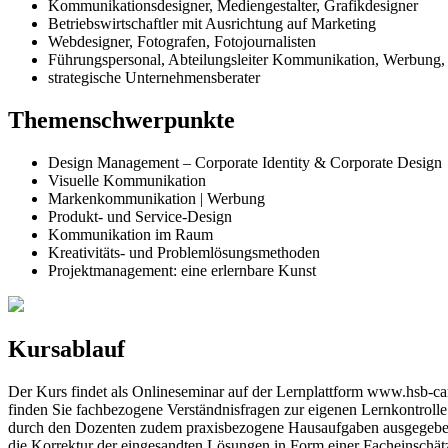
Kommunikationsdesigner, Mediengestalter, Grafikdesigner
Betriebswirtschaftler mit Ausrichtung auf Marketing
Webdesigner, Fotografen, Fotojournalisten
Führungspersonal, Abteilungsleiter Kommunikation, Werbung,
strategische Unternehmensberater
Themenschwerpunkte
Design Management – Corporate Identity & Corporate Design
Visuelle Kommunikation
Markenkommunikation | Werbung
Produkt- und Service-Design
Kommunikation im Raum
Kreativitäts- und Problemlösungsmethoden
Projektmanagement: eine erlernbare Kunst
Kursablauf
Der Kurs findet als Onlineseminar auf der Lernplattform www.hsb-
finden Sie fachbezogene Verständnisfragen zur eigenen Lernkontrol
durch den Dozenten zudem praxisbezogene Hausaufgaben ausgegeben. 
die Korrektur der eingesandten Lösungen in Form einer Facheinsch