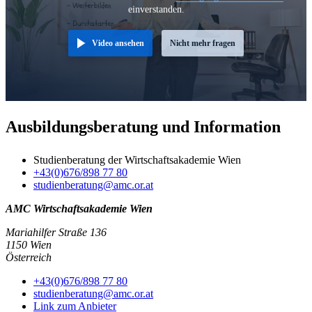
einverstanden.
Video ansehen
Nicht mehr fragen
Ausbildungsberatung und Information
Studienberatung der Wirtschaftsakademie Wien
+43(0)676/898 77 80
studienberatung@amc.or.at
AMC Wirtschaftsakademie Wien
Mariahilfer Straße 136
1150 Wien
Österreich
+43(0)676/898 77 80
studienberatung@amc.or.at
Link zum Anbieter