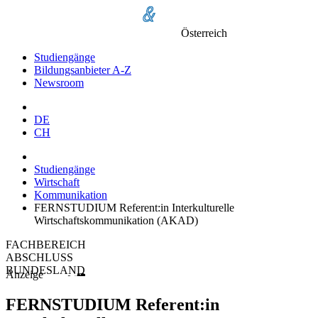
Österreich
Studiengänge
Bildungsanbieter A-Z
Newsroom
DE
CH
Studiengänge
Wirtschaft
Kommunikation
FERNSTUDIUM Referent:in Interkulturelle
Wirtschaftskommunikation (AKAD)
FACHBEREICH
ABSCHLUSS
BUNDESLAND
Anzeige
FERNSTUDIUM Referent:in