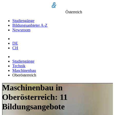
Österreich
Studiengänge
Bildungsanbieter A-Z
Newsroom
DE
CH
Studiengänge
Technik
Maschinenbau
Oberösterreich
Maschinenbau in
Oberösterreich: 11
Bildungsangebote