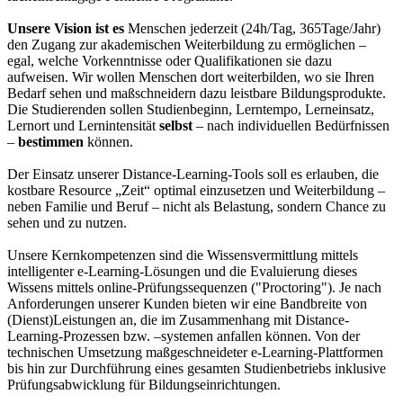
Unsere Vision ist es
Menschen jederzeit (24h/Tag, 365Tage/Jahr)
den Zugang zur akademischen Weiterbildung zu ermöglichen –
egal, welche Vorkenntnisse oder Qualifikationen sie dazu
aufweisen. Wir wollen Menschen dort weiterbilden, wo sie Ihren
Bedarf sehen und maßschneidern dazu leistbare Bildungsprodukte.
Die Studierenden sollen Studienbeginn, Lerntempo, Lerneinsatz,
Lernort und Lernintensität
selbst
– nach individuellen Bedürfnissen
–
bestimmen
können.
Der Einsatz unserer Distance-Learning-Tools soll es erlauben, die
kostbare Resource „Zeit“ optimal einzusetzen und Weiterbildung –
neben Familie und Beruf – nicht als Belastung, sondern Chance zu
sehen und zu nutzen.
Unsere Kernkompetenzen sind die Wissensvermittlung mittels
intelligenter e-Learning-Lösungen und die Evaluierung dieses
Wissens mittels online-Prüfungssequenzen ("Proctoring"). Je nach
Anforderungen unserer Kunden bieten wir eine Bandbreite von
(Dienst)Leistungen an, die im Zusammenhang mit Distance-
Learning-Prozessen bzw. –systemen anfallen können. Von der
technischen Umsetzung maßgeschneideter e-Learning-Plattformen
bis hin zur Durchführung eines gesamten Studienbetriebs inklusive
Prüfungsabwicklung für Bildungseinrichtungen.