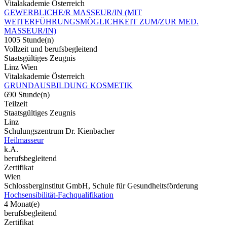
Vitalakademie Österreich
GEWERBLICHE/R MASSEUR/IN (MIT
WEITERFÜHRUNGSMÖGLICHKEIT ZUM/ZUR MED.
MASSEUR/IN)
1005 Stunde(n)
Vollzeit und berufsbegleitend
Staatsgültiges Zeugnis
Linz Wien
Vitalakademie Österreich
GRUNDAUSBILDUNG KOSMETIK
690 Stunde(n)
Teilzeit
Staatsgültiges Zeugnis
Linz
Schulungszentrum Dr. Kienbacher
Heilmasseur
k.A.
berufsbegleitend
Zertifikat
Wien
Schlossberginstitut GmbH, Schule für Gesundheitsförderung
Hochsensibilität-Fachqualifikation
4 Monat(e)
berufsbegleitend
Zertifikat