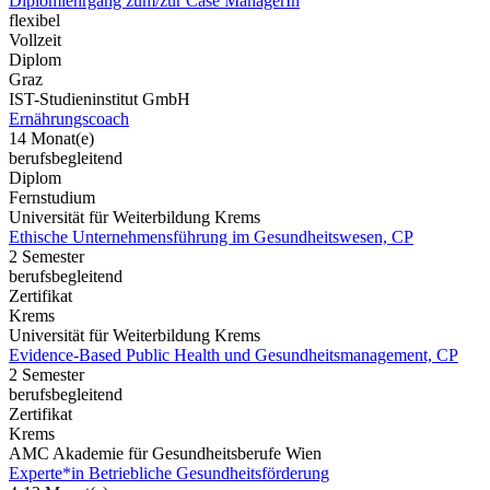
Diplomlehrgang zum/zur Case ManagerIn
flexibel
Vollzeit
Diplom
Graz
IST-Studieninstitut GmbH
Ernährungscoach
14 Monat(e)
berufsbegleitend
Diplom
Fernstudium
Universität für Weiterbildung Krems
Ethische Unternehmensführung im Gesundheitswesen, CP
2 Semester
berufsbegleitend
Zertifikat
Krems
Universität für Weiterbildung Krems
Evidence-Based Public Health und Gesundheitsmanagement, CP
2 Semester
berufsbegleitend
Zertifikat
Krems
AMC Akademie für Gesundheitsberufe Wien
Experte*in Betriebliche Gesundheitsförderung