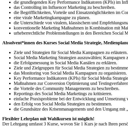
die grundlegenden Key Performance Indikatoren (KPIs) im Infl
das Controlling im Influencer Marketing zu beschreiben.
die Begrifflichkeiten, Vorteile und Einsatzmöglichkeiten im Co
eine virale Marketingkampagne zu planen.
die Unterschiede von viralem, klassischem und Empfehlungsm
konventionelle Marketing Maßnahmen in Kombination mit Maßn
urheberrechtliche Problemstellungen in den Bereichen Social
Absolvent*innen des Kurses Social Media Strategie, Medienpla
Ziele und Strategien für Social Media Kampagnen zu erläutern.
Social Media Marketing Strategien auszuwählen; Kampagnen z
die Erfolgsmessung in Social Media Kanälen zu erklären.
Ziele und Zielgruppen für Social Media Strategien zu bestimme
das Monitoring von Social Media Kampagnen zu organisieren.
Key Performance Indikatoren (KPIs) für Social Media Strategi
Maßnahmen zur Conversion Optimierung und Testingverfahren (Sp
die Vorteile des Community Managements zu beschreiben.
Reportings des Social Media Marketings zu kritisieren.
einfache Praxisprobleme bei der Entwicklung und Umsetzung v
den Erfolg von Social Media Strategien zu bestimmen.
die Grundsätze des Krisenmanagements und den Umgang mit „S
Flexibler Lehrplan mit Wahlkursen ist möglich!
Der Lehrgang umfasst 3 Kurse, wovon Sie 1 Kurs je nach Ihren pers