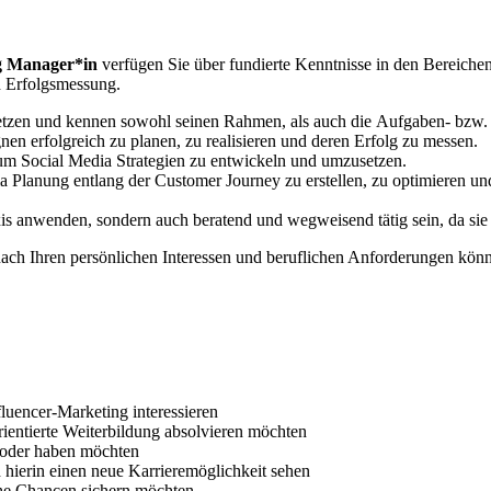
ng Manager*in
verfügen Sie über fundierte Kenntnisse in den Bereich
 Erfolgsmessung.
setzen und kennen sowohl seinen Rahmen, als auch die Aufgaben- bzw.
 erfolgreich zu planen, zu realisieren und deren Erfolg zu messen.
 um Social Media Strategien zu entwickeln und umzusetzen.
dia Planung entlang der Customer Journey zu erstellen, zu optimieren u
xis anwenden, sondern auch beratend und wegweisend tätig sein, da sie
nach Ihren persönlichen Interessen und beruflichen Anforderungen könne
fluencer-Marketing interessieren
rientierte Weiterbildung absolvieren möchten
n oder haben möchten
 hierin einen neue Karrieremöglichkeit sehen
iche Chancen sichern möchten