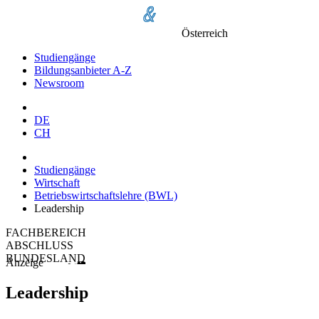
Österreich
Studiengänge
Bildungsanbieter A-Z
Newsroom
DE
CH
Studiengänge
Wirtschaft
Betriebswirtschaftslehre (BWL)
Leadership
FACHBEREICH
ABSCHLUSS
BUNDESLAND
Anzeige
Leadership